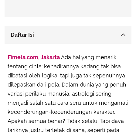
Daftar Isi
Cancer: Romantis yang Tak Butuh Validasi
Fimela.com, Jakarta
Eksternal
Ada hal yang menarik
tentang cinta: kehadirannya kadang tak bisa
Libra: Ahli Menyusun Keindahan Perasaan
dibatasi oleh logika, tapi juga tak sepenuhnya
Pisces: Pencipta Dunia Fantasi Penuh Cinta
dilepaskan dari pola. Dalam dunia yang penuh
Leo: Pemberi Cinta yang Besar dan Penuh
Kejutan
variasi perilaku manusia, astrologi sering
menjadi salah satu cara seru untuk mengamati
Scorpio: Romantisme yang Intens dan Mengikat
kecenderungan-kecenderungan karakter.
Taurus: Romantis Lewat Konsistensi dan
Kehangatan
Apakah semua benar? Tidak selalu. Tapi daya
Sagittarius: Romantisme Lewat Petualangan Jiwa
tariknya justru terletak di sana, seperti pada