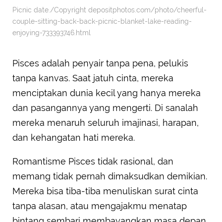
Picnic date./Copyright depositphotos.com/photo/cheerful-
couple-sitting-back-back-picnic-blanket-lake-reading-
enjoying-733393746.html
Pisces adalah penyair tanpa pena, pelukis
tanpa kanvas. Saat jatuh cinta, mereka
menciptakan dunia kecil yang hanya mereka
dan pasangannya yang mengerti. Di sanalah
mereka menaruh seluruh imajinasi, harapan,
dan kehangatan hati mereka.
Romantisme Pisces tidak rasional, dan
memang tidak pernah dimaksudkan demikian.
Mereka bisa tiba-tiba menuliskan surat cinta
tanpa alasan, atau mengajakmu menatap
bintang sembari membayangkan masa depan