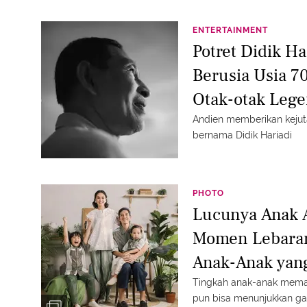
ENTERTAINMENT
Potret Didik H
Berusia Usia 7
Otak-otak Lege
Andien memberikan keju
bernama Didik Hariadi
PHOTO
Lucunya Anak A
Momen Lebaran
Anak-Anak yan
Tingkah anak-anak meman
pun bisa menunjukkan ga