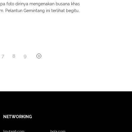
a foto dirinya mengenakan busana khas
. Pelantun Gemintang ini terlihat begitu
7
8
9
NETWORKING
liputan6.com
bola.com