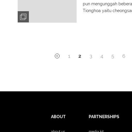
pun mengunggah beberap
Tionghoa yaitu cheongsam
cantik.
1
2
3
4
5
6
ABOUT
PARTNERSHIPS
about us
media kit