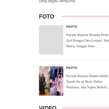
yang begitu sempurna.
FOTO
PHOTO
Parade Busana Muslim Print
dari Bunga Citra Lestari, Yun
Shara, hingga Vina
Panduwinata di Bukbar
Penyanyi Lintas Generasi
PHOTO
Parade Busana Wastra Seleb
Tanah Air di Show Didiet
Maulana, ada Najwa Shihab,
Ariel Tatum, hingga Shenina
Cinnamon
VIDEO