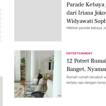
Parade Kebaya
dari Iriana Jok
Widyawati Soph
Nasional
Melihat parade kebaya J
ENTERTAINMENT
12 Potret Rumah
Banget, Nyama
Rumah-rumah tersebut se
tertata rapi dengan tampi