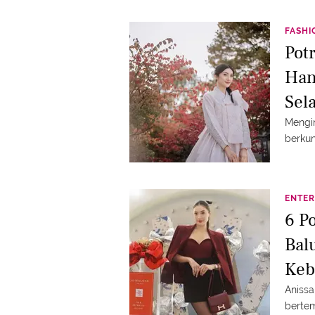
FASHI
Pot
Han
Sel
Mengin
berkun
ENTER
6 P
Bal
Keb
Anissa
berte