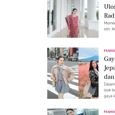
Ulo
Rad
Momen 
istri,
FASHI
Gay
Jep
dan
Dalam 
look 
gaya k
moder
FASHI