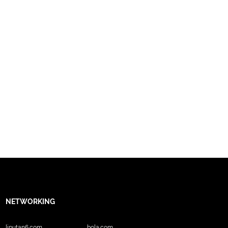
NETWORKING
liputan6.com
bola.com