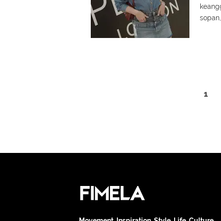
keangg
sopan,
1
Movement. Inspiration. Style. Life. Culture.