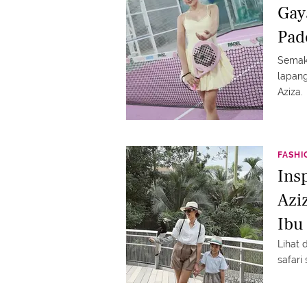
Gay
Pad
Semaki
lapang
Aziza.
FASHI
Ins
Azi
Ibu
Lihat 
safari