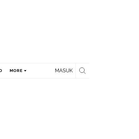
MASUK
D
MORE