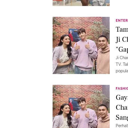
ENTER
Tam
Ji 
"Ga
Ji Ch
TV. Ta
popule
FASHI
Gay
Cha
San
Perhat