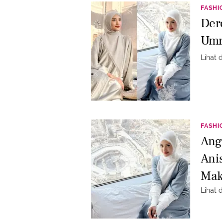
FASHI
Der
Umr
Lihat 
FASHI
Ang
Ani
Mak
Lihat 