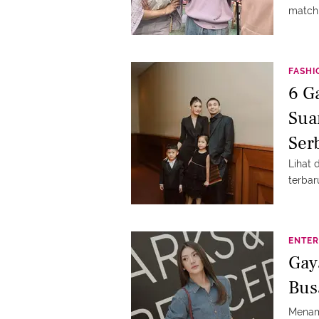
matchi
FASHI
6 G
Sua
Ser
Lihat 
terbar
ENTER
Gay
Bus
Menam