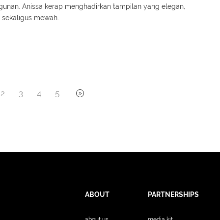
unan. Anissa kerap menghadirkan tampilan yang elegan,
 sekaligus mewah.
2
3
4
5
ABOUT
PARTNERSHIPS
about us
media kit