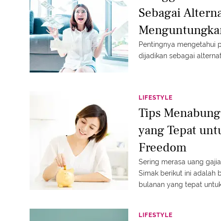
Sebagai Alterna
Menguntungka
Pentingnya mengetahui pe
dijadikan sebagai altern
LIFESTYLE
Tips Menabung
yang Tepat unt
Freedom
Sering merasa uang gajia
Simak berikut ini adalah
bulanan yang tepat untuk
LIFESTYLE