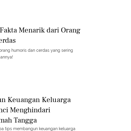
Fakta Menarik dari Orang
erdas
ri orang humoris dan cerdas yang sering
gannya!
n Keuangan Keluarga
unci Menghindari
mah Tangga
rapa tips membangun keuangan keluarga