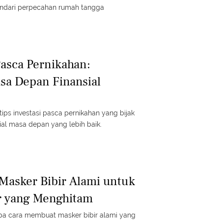
indari perpecahan rumah tangga
Pasca Pernikahan:
a Depan Finansial
tips investasi pasca pernikahan yang bijak
al masa depan yang lebih baik.
Masker Bibir Alami untuk
r yang Menghitam
apa cara membuat masker bibir alami yang