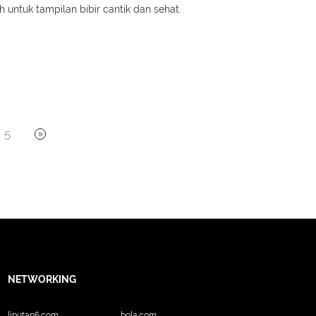
 untuk tampilan bibir cantik dan sehat.
5
NETWORKING
liputan6.com
bola.com