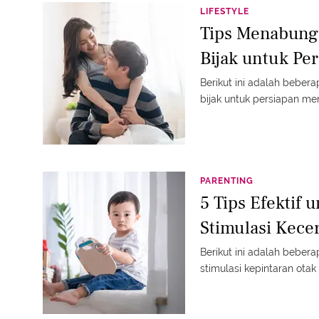
LIFESTYLE
Tips Menabung 
Bijak untuk Pe
Berikut ini adalah beber
bijak untuk persiapan me
PARENTING
5 Tips Efektif
Stimulasi Kece
Berikut ini adalah bebera
stimulasi kepintaran otak