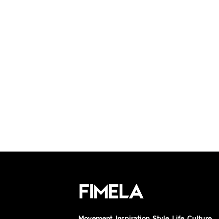
Movement. Inspiration. Style. Life. Culture.