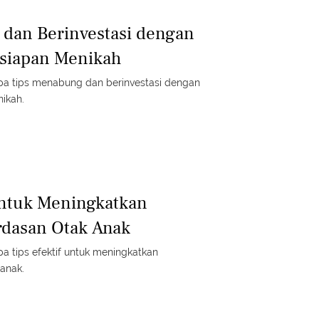
dan Berinvestasi dengan
rsiapan Menikah
apa tips menabung dan berinvestasi dengan
nikah.
 untuk Meningkatkan
rdasan Otak Anak
pa tips efektif untuk meningkatkan
 anak.