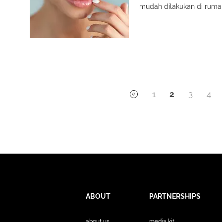
mudah dilakukan di rumah
1
2
3
4
ABOUT
PARTNERSHIPS
about us
media kit