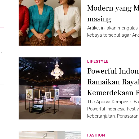
Modern yang M
masing
Artikel ini akan mengula
kebaya tersebut agar And
,
LIFESTYLE
Powerful Indon
Ramaikan Raya
Kemerdekaan RI
The Apurva Kempinski Ba
Powerful Indonesia Festi
keberlanjutan. Penasara
FASHION