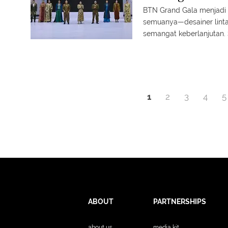
BTN Grand Gala menjadi 
semuanya—desainer linta
semangat keberlanjutan. 
6 SCTV Riko Anggara dan 
1
2
3
4
5
ABOUT
PARTNERSHIPS
about us
media kit