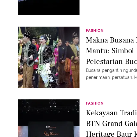
FASHION
Makna Busana 
Mantu: Simbol
Pelestarian Bu
Busana pengantin ngund
penerimaan, persatuan, ke
FASHION
Kekayaan Tradi
BTN Grand Gala
Heritage Baur 