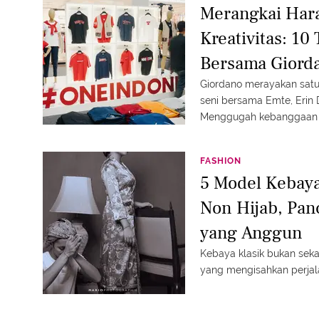
Merangkai Har
Kreativitas: 1
Bersama Giord
Giordano merayakan satu
seni bersama Emte, Erin D
Menggugah kebanggaan b
menghadirkan koleksi fa
FASHION
5 Model Kebay
Non Hijab, Pan
yang Anggun
Kebaya klasik bukan seka
yang mengisahkan perja