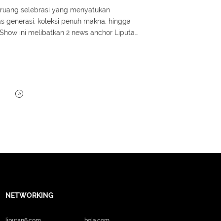
ruang selebrasi yang menyatukan
s generasi, koleksi penuh makna, hingga
Show ini melibatkan 2 news anchor Liputan
Regina Valeria.
NETWORKING
liputan6.com
bola.com