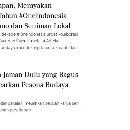
apan, Merayakan
0 Tahun #OneIndonesia
ano dan Seniman Lokal
 dekade #OneIndonesia lewat kolaborasi
wi, dan Evieriel melalui Artloka.
udaya, mendukung talenta kreatif, dan
shion penuh makna.
a Jaman Dulu yang Bagus
carkan Pesona Budaya
dar pakaian, melainkan sebuah karya seni
lanan peradaban.