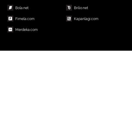
Bola.net
Brilio.net
Fimela.com
Kapanlagi.com
Merdeka.com