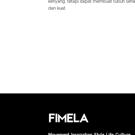
kenyang, tetapi dapat membuat tubuh seha
dan kuat.
Movement. Inspiration. Style. Life. Culture.