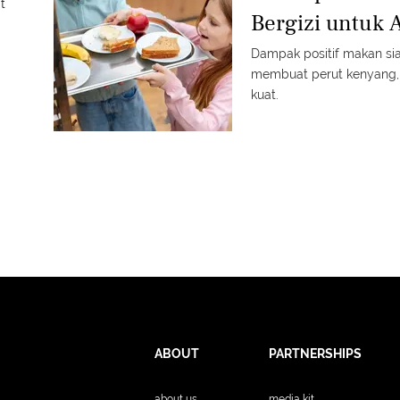
t
Bergizi untuk 
Dampak positif makan sia
membuat perut kenyang,
kuat.
ABOUT
PARTNERSHIPS
about us
media kit