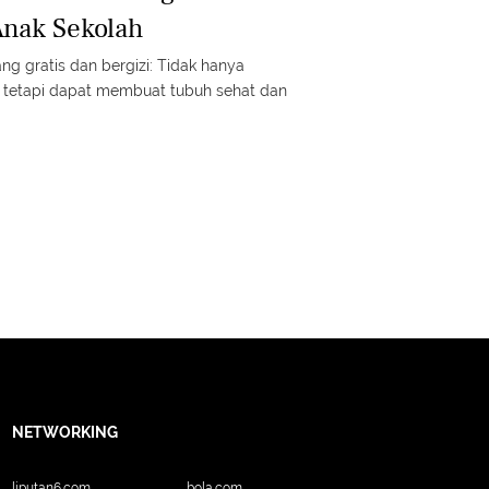
Anak Sekolah
ng gratis dan bergizi: Tidak hanya
 tetapi dapat membuat tubuh sehat dan
NETWORKING
liputan6.com
bola.com