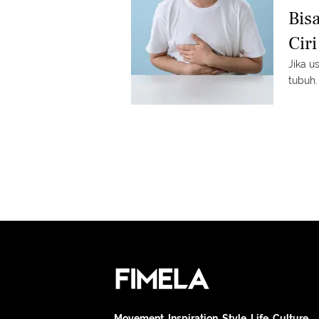
Bis
Cir
Jika u
tubuh.
Movement. Inspiration. Style. Life. Culture.