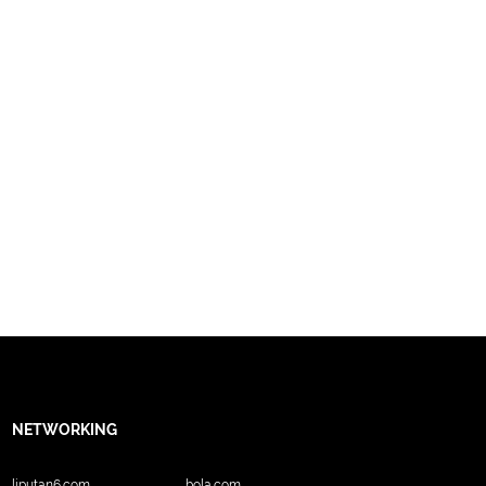
NETWORKING
liputan6.com
bola.com