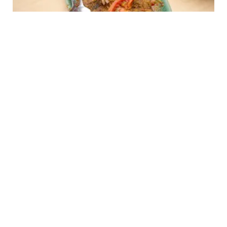
FOOD
9 Resep Ikan Nila yang Enak dengan Bumbu
Meresap Sedap