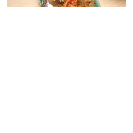
FOOD
9 Resep Ikan Nila yang Enak dengan Bumbu
Meresap Sedap