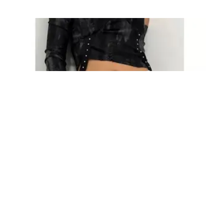
FASHION
8 Model Ikat Pinggang Wanita Muda yang
Bikin Gaya Kasual dan Formal Makin Kece,
Anti Tampil Monoton