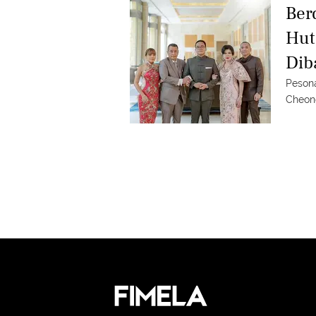
Ber
Hut
Dib
Lam
Pesona
Cheong