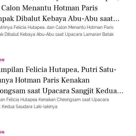
 Calon Menantu Hotman Paris
pak Dibalut Kebaya Abu-Abu saat
cara Lamaran Batak
 Putrinya Felicia Hutapea, dan Calon Menantu Hotman Paris
k Dibalut Kebaya Abu-Abu saat Upacara Lamaran Batak
ON
ampilan Felicia Hutapea, Putri Satu-
unya Hotman Paris Kenakan
ongsam saat Upacara Sangjit Kedua
dara Laki-lakinya
lan Felicia Hutapea Kenakan Cheongsam saat Upacara
t Kedua Saudara Laki-lakinya
ON