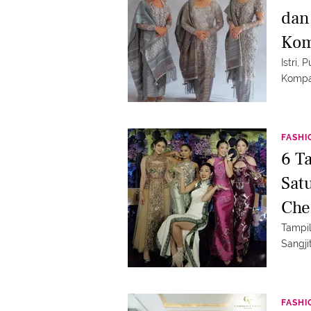
dan
Kom
Upa
Istri,
Kompa
FASHI
6 T
Sat
Che
Sau
Tampi
Sangji
FASHI