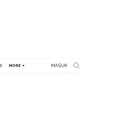
MASUK
D
MORE