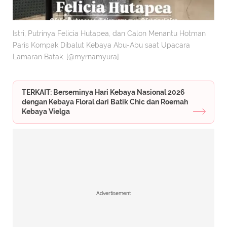
Istri, Putrinya Felicia Hutapea, dan Calon Menantu Hotman
Paris Kompak Dibalut Kebaya Abu-Abu saat Upacara
Lamaran Batak. [@myrnamyura]
TERKAIT: Berseminya Hari Kebaya Nasional 2026
dengan Kebaya Floral dari Batik Chic dan Roemah
Kebaya Vielga
Advertisement