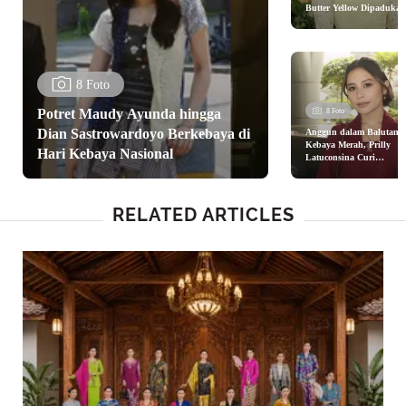
Butter Yellow Dipadukan
Tas Chanel Ratusan Juta
saat Kondangan
8 Foto
Potret Maudy Ayunda hingga
8 Foto
Dian Sastrowardoyo Berkebaya di
Anggun dalam Balutan
Kebaya Merah, Prilly
Hari Kebaya Nasional
Latuconsina Curi
Perhatian di Pernikahan
Tiktoker
RELATED ARTICLES