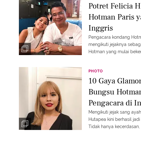
Potret Felicia 
Hotman Paris y
Inggris
Pengacara kondang Hotman Par
mengikuti jejaknya sebagai
Hotman yang mulai bekerj
PHOTO
10 Gaya Glamor
Bungsu Hotman 
Pengacara di I
Mengikuti jejak sang ayah
Hutapea kini berhasil jad
Tidak hanya kecerdasan,
tampaknya juga diturunkan