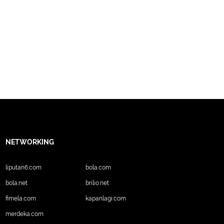
NETWORKING
liputan6.com
bola.com
bola.net
brilio.net
fimela.com
kapanlagi.com
merdeka.com