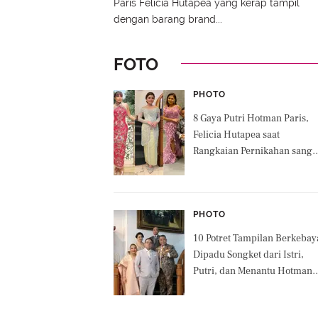
Paris Felicia Hutapea yang kerap tampil
dengan barang brand...
FOTO
PHOTO
8 Gaya Putri Hotman Paris,
Felicia Hutapea saat
Rangkaian Pernikahan sang
Adik dari Lamaran hingga
After Party Pernikahan
PHOTO
10 Potret Tampilan Berkebay
Dipadu Songket dari Istri,
Putri, dan Menantu Hotman
Paris di Acara Pernikahan
Fritz Hutapea