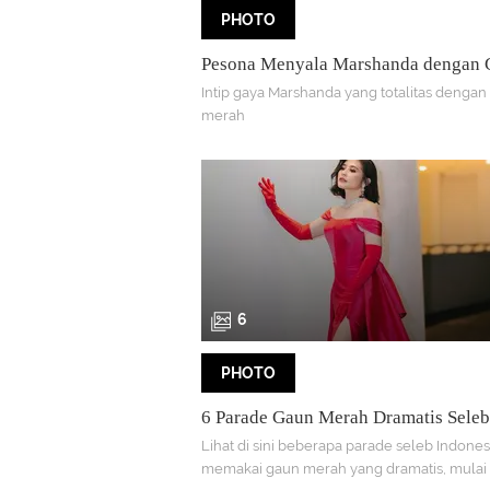
PHOTO
Pesona Menyala Marshanda dengan 
Bervolume di Premiere Film La Tahz
Intip gaya Marshanda yang totalitas dengan
Tampil Totalitas dengan Rambut Mer
merah
6
PHOTO
6 Parade Gaun Merah Dramatis Seleb
Pesona Fuji Bak Pengantin India-H
Lihat di sini beberapa parade seleb Indones
Sophia Latjuba yang Tampil Megah
memakai gaun merah yang dramatis, mulai d