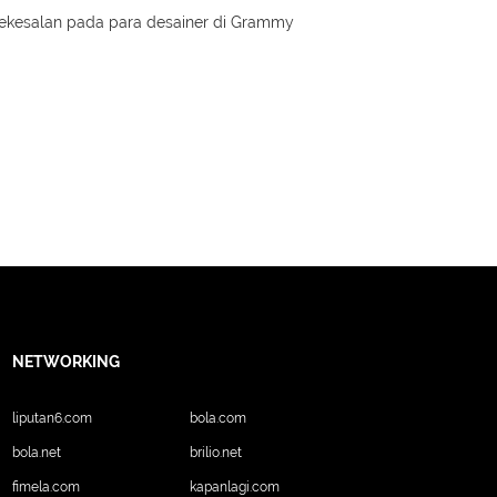
ekesalan pada para desainer di Grammy
NETWORKING
liputan6.com
bola.com
bola.net
brilio.net
fimela.com
kapanlagi.com