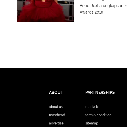
Bebe Rexha ungkapkan k
Awards 2019
ABOUT
PARTNERSHIPS
about us
media kit
masthead
term & condition
advertise
sitemap