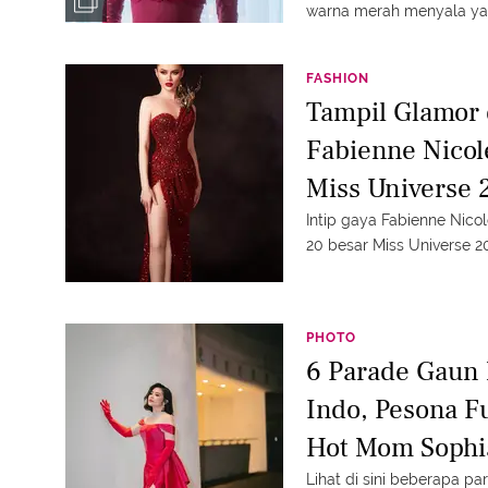
warna merah menyala y
memesona.
FASHION
Tampil Glamor
Fabienne Nicol
Miss Universe 
Intip gaya Fabienne Nic
20 besar Miss Universe 2
PHOTO
6 Parade Gaun 
Indo, Pesona Fu
Hot Mom Sophia
Megah
Lihat di sini beberapa p