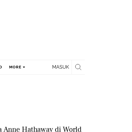
MASUK
D
MORE
a Anne Hathaway di World