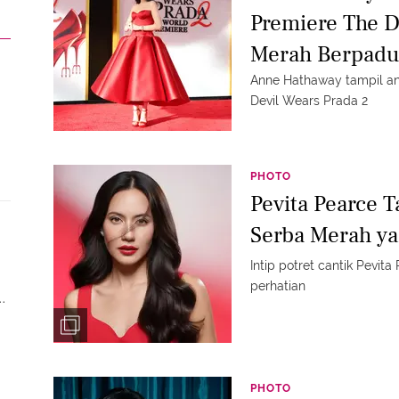
Premiere The D
Merah Berpadu
Bvlgari
Anne Hathaway tampil an
Devil Wears Prada 2
PHOTO
Pevita Pearce 
Serba Merah ya
Intip potret cantik Pevi
perhatian
PHOTO