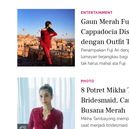
ENTERTAINMENT
Gaun Merah Fuj
Cappadocia Dis
dengan Outfit 
Penampakan Fuji An deng
lumayan terjangkau bagi o
tak harus mahal ala Fuji
PHOTO
8 Potret Mikha
Bridesmaid, Ca
Busana Merah
Mikha Tambayong memper
saat menjadi bridesmaid