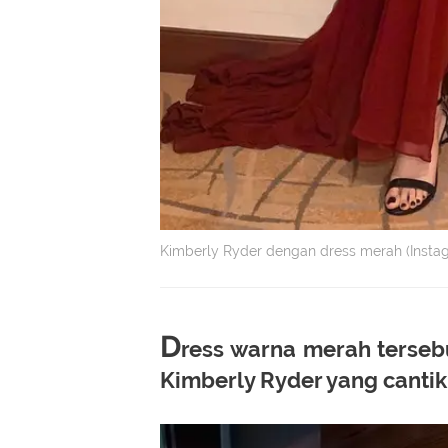
Kimberly Ryder dengan dress merah (Insta
D
ress warna merah tersebu
Kimberly Ryder yang cantik