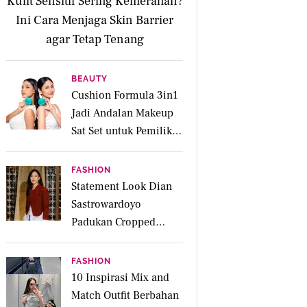
Kulit Sensitif Sering Kemerahan?
Ini Cara Menjaga Skin Barrier
agar Tetap Tenang
BEAUTY
Cushion Formula 3in1
Jadi Andalan Makeup
Sat Set untuk Pemilik
Kulit Acne Prone
FASHION
Statement Look Dian
Sastrowardoyo
Padukan Cropped
Beskap dan Ripped
Jeans, Hadirkan Pesona
FASHION
Kartini yang Edgy
10 Inspirasi Mix and
Match Outfit Berbahan