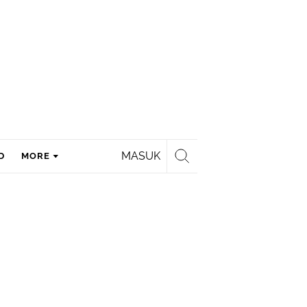
MASUK
D
MORE