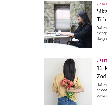
LIFES
Sik
Tid
Reflek
menge
dengan
LIFES
12 
Zod
Reflek
empat
penuh