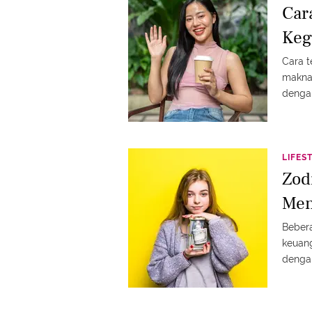
Car
Keg
Cara t
makna.
denga
LIFES
Zod
Men
Bebera
keuang
dengan