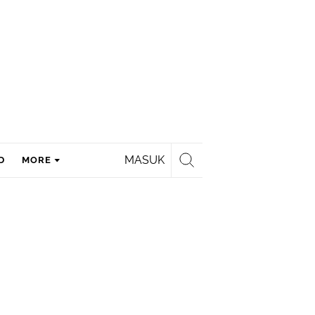
MASUK
D
MORE