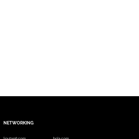
NETWORKING
liputan6.com
bola.com