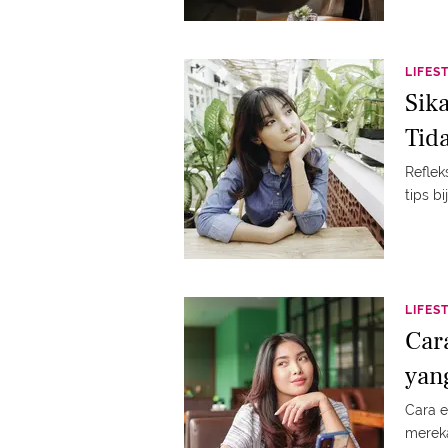
LIFES
Sik
Tid
Reflek
tips b
LIFES
Car
yan
Cara e
mereka