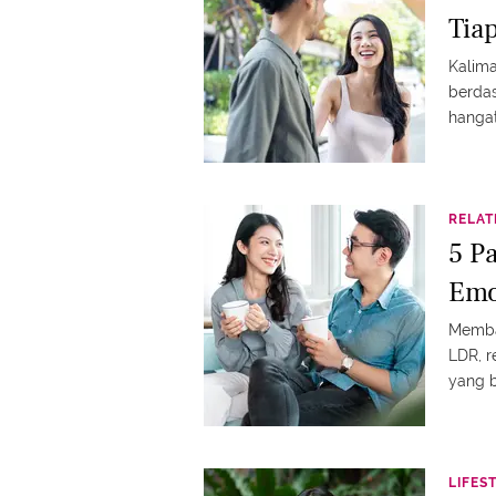
Tia
Kalim
berda
hanga
RELAT
5 P
Emo
Memba
LDR, r
yang b
LIFES