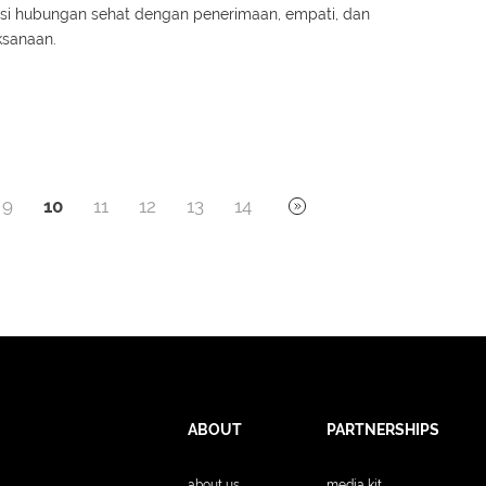
asi hubungan sehat dengan penerimaan, empati, dan
ksanaan.
9
10
11
12
13
14
ABOUT
PARTNERSHIPS
about us
media kit