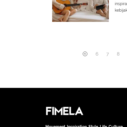
inspir
kebija
6
7
8
Movement. Inspiration. Style. Life. Culture.