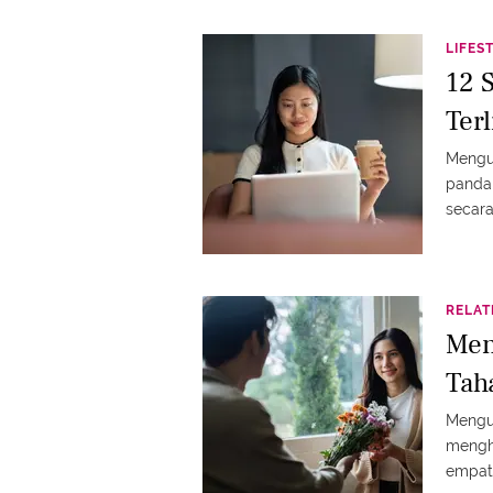
LIFES
12 
Terl
Mengul
pandan
secara
RELAT
Men
Tah
Mengul
mengha
empati