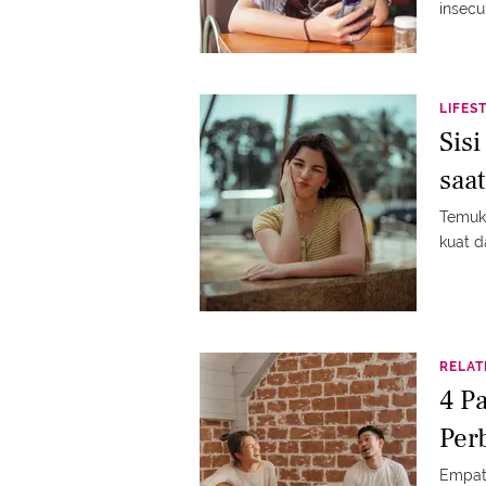
insecu
LIFES
Sis
saa
Temuka
kuat d
RELAT
4 P
Per
Empat 