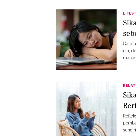
LIFES
Sik
seb
Cara 
diri, 
manus
RELAT
Sik
Ber
Reflek
pemba
sendiri