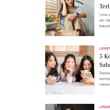
Ter
Lima z
diri. 
kekuata
LIFES
5 K
Sah
Perbe
kombin
menen
LIFES