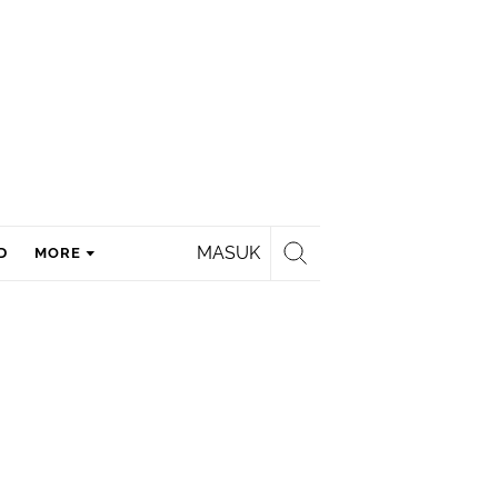
MASUK
D
MORE