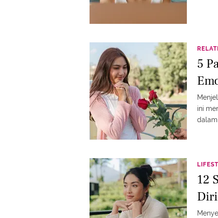
RELAT
5 P
Emo
Menjel
ini m
dalam
LIFES
12 S
Diri
Menyel