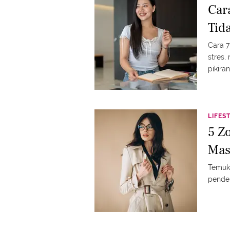
Car
Tid
Cara 7
stres,
pikiran
LIFES
5 Z
Mas
Temuk
pendek