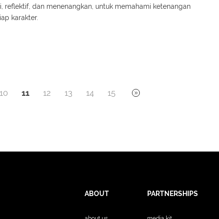
, reflektif, dan menenangkan, untuk memahami ketenangan
iap karakter.
10
11
12
13
14
15
ABOUT
PARTNERSHIPS
about us
media kit