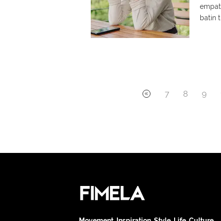
empati
batin t
7
8
9
Movement. Inspiration. Style. Life. Culture.