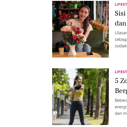
LIFES
Sis
dan
Ulasan
sebaga
zodiak
LIFES
5 Z
Ber
Bebera
energi
dan me