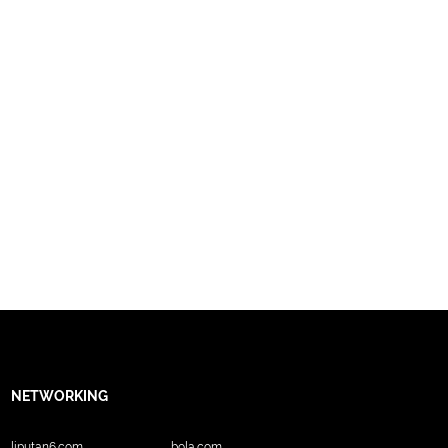
NETWORKING
liputan6.com
bola.com