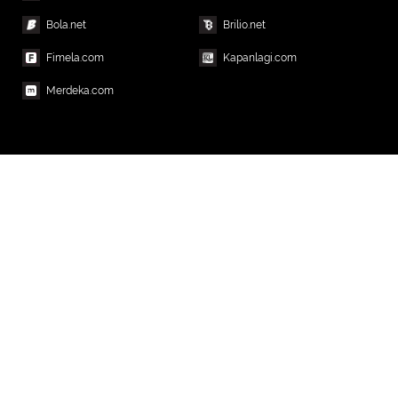
Bola.net
Brilio.net
Fimela.com
Kapanlagi.com
Merdeka.com