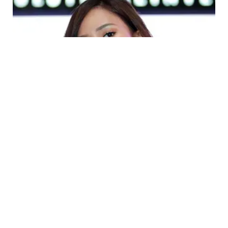
BEAUTY
Makeup Nuansa Tropis yang Segar untuk
Sehari-Hari, Termasuk Liburan