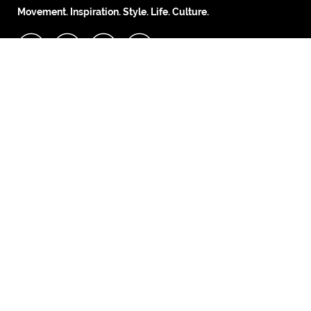
Movement. Inspiration. Style. Life. Culture.
Copyright © 2026
fimela.com
KLY KapanLagi Youniverse
All Rights Reserved
ABOUT
PARTNERSHIPS
ABOUT US
MEDIA KIT
MASTHEAD
TERM & CONDITION
ADVERTISE
SITEMAP
PEDOMAN MEDIA SIBER