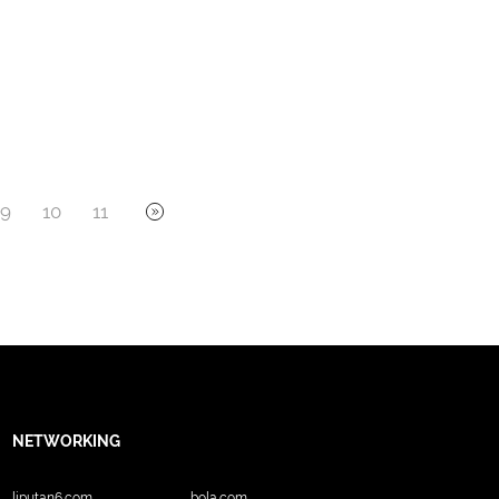
9
10
11
NETWORKING
liputan6.com
bola.com