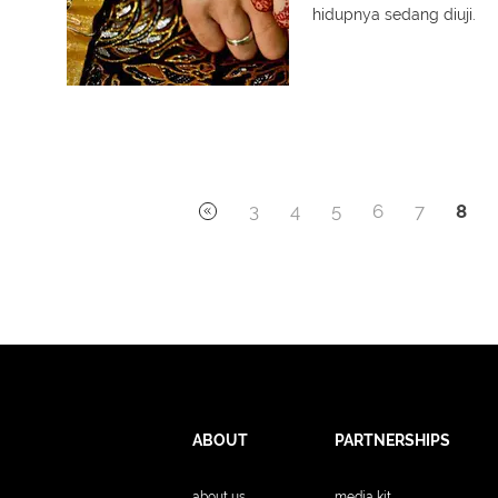
hidupnya sedang diuji.
3
4
5
6
7
8
ABOUT
PARTNERSHIPS
about us
media kit