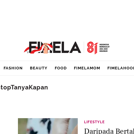
FASHION
BEAUTY
FOOD
FIMELAMOM
FIMELAHOO
StopTanyaKapan
LIFESTYLE
Daripada Berta