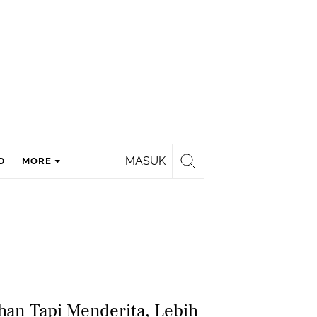
MASUK
D
MORE
han Tapi Menderita, Lebih