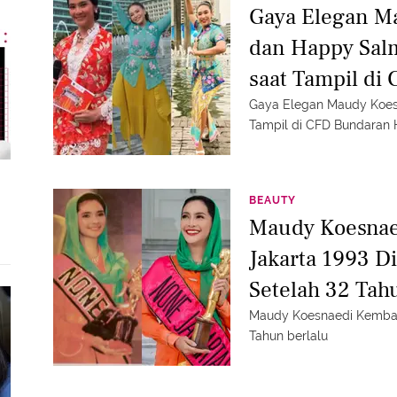
Gaya Elegan Ma
dan Happy Sal
saat Tampil di
Gaya Elegan Maudy Koes
Tampil di CFD Bundaran
BEAUTY
Maudy Koesnae
Jakarta 1993 D
Setelah 32 Tah
Masih Awet Mu
Maudy Koesnaedi Kembali
Tahun berlalu