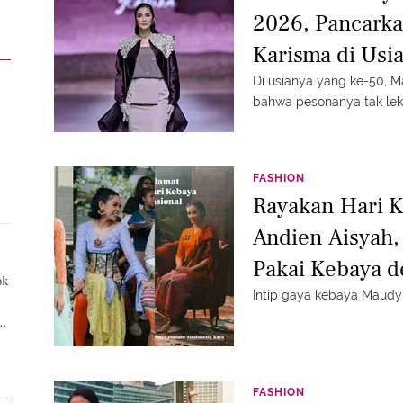
2026, Pancark
Karisma di Usi
Di usianya yang ke-50, 
bahwa pesonanya tak lek
FASHION
Rayakan Hari 
Andien Aisyah
Pakai Kebaya 
ok
Intip gaya kebaya Maud
i
a
FASHION