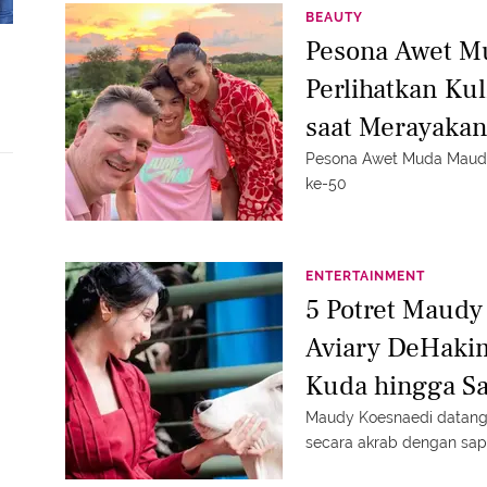
BEAUTY
Pesona Awet M
Perlihatkan Ku
saat Merayakan
Pesona Awet Muda Maudy
ke-50
ENTERTAINMENT
5 Potret Maud
Aviary DeHaki
Kuda hingga Sa
Maudy Koesnaedi datang k
secara akrab dengan sapi