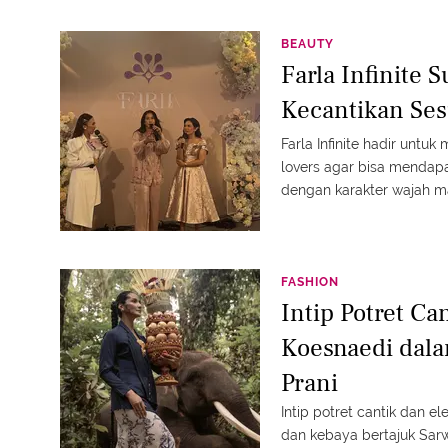
BEAUTY
Farla Infinite
Kecantikan Ses
Farla Infinite hadir unt
lovers agar bisa mendap
dengan karakter wajah 
penampilan dan terlihat g
FASHION
Intip Potret C
Koesnaedi dal
Prani
Intip potret cantik dan 
dan kebaya bertajuk Sarw