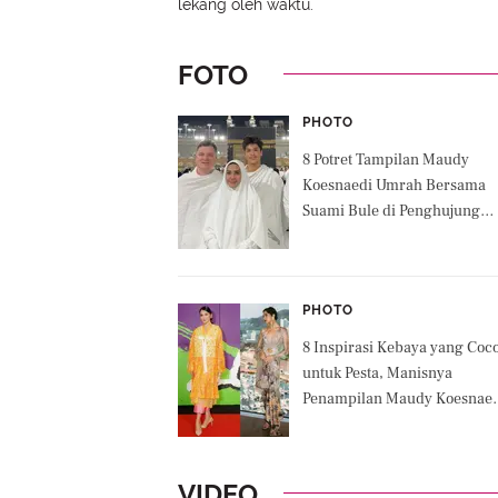
lekang oleh waktu.
FOTO
PHOTO
8 Potret Tampilan Maudy
Koesnaedi Umrah Bersama
Suami Bule di Penghujung
Tahun 2024, Putra Semata
Wayangnya Curi Perhatian
PHOTO
8 Inspirasi Kebaya yang Coc
untuk Pesta, Manisnya
Penampilan Maudy Koesnaed
hingga Putri Marino Bergay
Elegan Klasik tapi Tetap
Kekinian
VIDEO