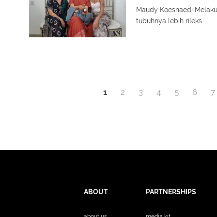
Maudy Koesnaedi Melaku
tubuhnya lebih rileks
1
2
3
4
5
6
7
ABOUT
PARTNERSHIPS
about us
media kit