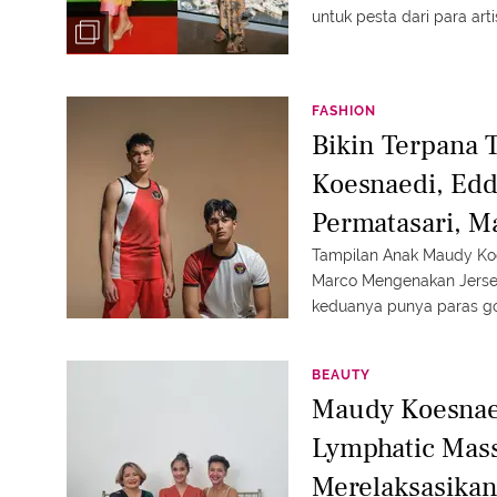
untuk pesta dari para arti
FASHION
Bikin Terpana
Koesnaedi, Edd
Permatasari, M
Official Tim In
Tampilan Anak Maudy Koe
Marco Mengenakan Jersey 
keduanya punya paras go
BEAUTY
Maudy Koesnae
Lymphatic Mas
Merelaksasika