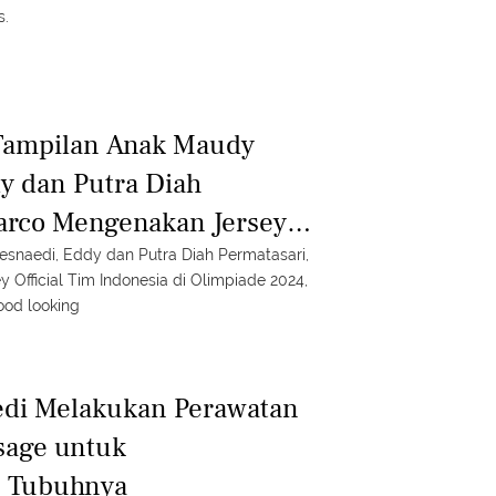
s.
 Tampilan Anak Maudy
y dan Putra Diah
arco Mengenakan Jersey
donesia di Olimpiade
snaedi, Eddy dan Putra Diah Permatasari,
Official Tim Indonesia di Olimpiade 2024,
od looking
di Melakukan Perawatan
sage untuk
n Tubuhnya