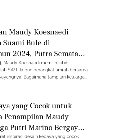
lan Maudy Koesnaedi
 Suami Bule di
hun 2024, Putra Semata
 Perhatian
4, Maudy Koesnaedi memilih lebih
llah SWT. Ia pun berangkat umrah bersama
wayangnya. Bagaimana tampilan keluarga
baya yang Cocok untuk
ya Penampilan Maudy
ga Putri Marino Bergaya
api Tetap Kekinian
tret inspirasi desain kebaya yang cocok