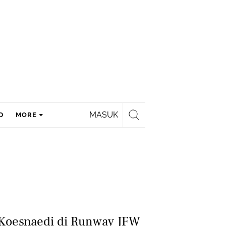
MASUK
D
MORE
Koesnaedi di Runway JFW