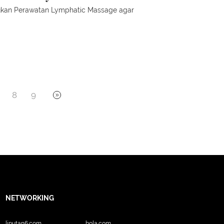
kan Perawatan Lymphatic Massage agar
8
9
NETWORKING
liputan6.com
bola.com