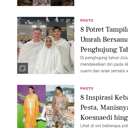
PHOTO
8 Potret Tampi
Umrah Bersama
Penghujung Ta
Wayangnya Curi
Di penghujung tahun 202
mendekatkan diri pada A
suami dan anak semata 
ini saat umrah? Yuk intip
PHOTO
8 Inspirasi Ke
Pesta, Manisn
Koesnaedi hing
Elegan Klasik t
Lihat di sini beberapa po