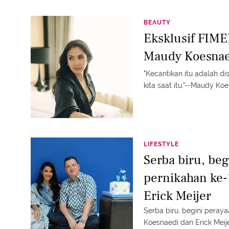
BEAUTY
Eksklusif FIME
Maudy Koesnae
"Kecantikan itu adalah d
kita saat itu."--Maudy Ko
LIFESTYLE
Serba biru, be
pernikahan ke
Erick Meijer
Serba biru, begini peray
Koesnaedi dan Erick Meij