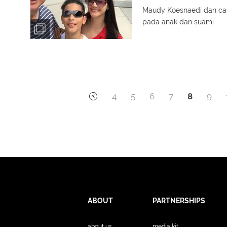
Maudy Koesnaedi dan ca
pada anak dan suami
4
5
6
7
8
9
ABOUT
PARTNERSHIPS
about us
media kit