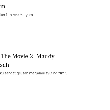
am
nton film Ave Maryam.
l The Movie 2, Maudy
isah
sangat gelisah menjalani syuting film Si