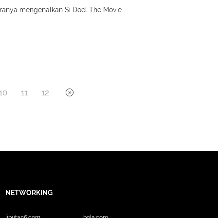
ranya mengenalkan Si Doel The Movie
10
11
12
NETWORKING
liputan6.com
bola.com