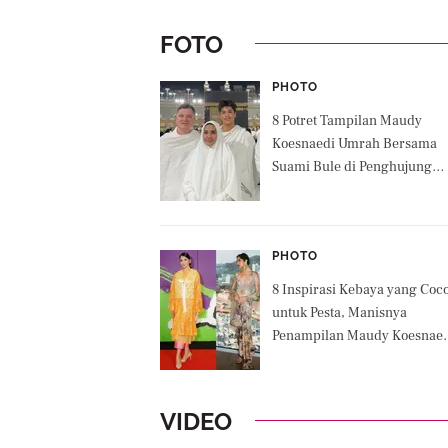
FOTO
PHOTO
8 Potret Tampilan Maudy
Koesnaedi Umrah Bersama
Suami Bule di Penghujung
Tahun 2024, Putra Semata
Wayangnya Curi Perhatian
PHOTO
8 Inspirasi Kebaya yang Coc
untuk Pesta, Manisnya
Penampilan Maudy Koesnaed
hingga Putri Marino Bergay
Elegan Klasik tapi Tetap
Kekinian
VIDEO