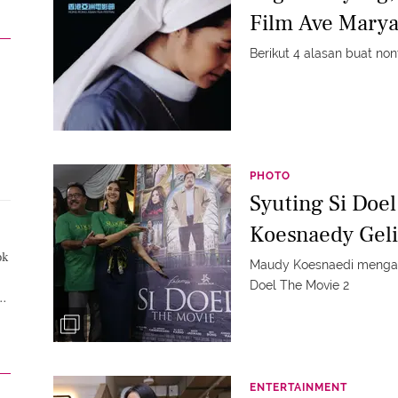
Film Ave Mary
Berikut 4 alasan buat no
PHOTO
Syuting Si Doe
Koesnaedy Gel
ok
Maudy Koesnaedi mengaku 
Doel The Movie 2
i
a
ENTERTAINMENT