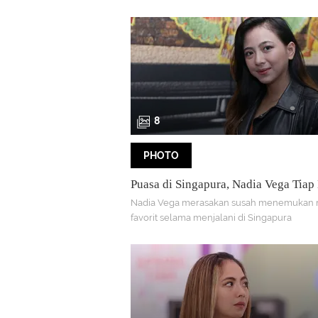
sering berantem
8
PHOTO
Puasa di Singapura, Nadia Vega Tiap
Masak Tempe
Nadia Vega merasakan susah menemukan
favorit selama menjalani di Singapura