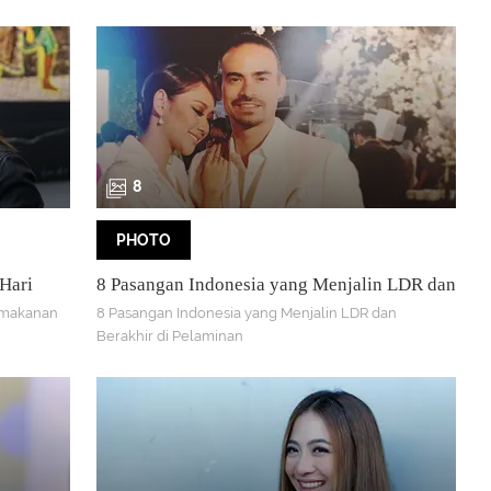
8
PHOTO
 Hari
8 Pasangan Indonesia yang Menjalin LDR dan
Berakhir di Pelaminan
 makanan
8 Pasangan Indonesia yang Menjalin LDR dan
Berakhir di Pelaminan