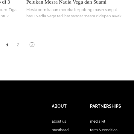
 di 3
Pelukan Mesra Nadia Vega dan Suami
bum. Tiga
Meski pernikahan mereka tergolong masih sangat
untuk
baru,Nadia Vega terlihat sangat mesra didepan awak
media dengan Jorik Dossy.
1
2
ABOUT
PARTNERSHIPS
about us
media kit
masthead
term & condition