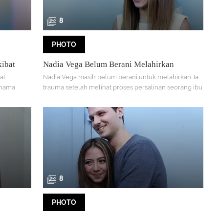
8
PHOTO
kibat
Nadia Vega Belum Berani Melahirkan
at
Nadia Vega masih belum berani untuk melahirkan. Ia
rnama
trauma setelah melihat proses persalinan seorang ibu
8
PHOTO