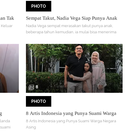
PHOTO
lan Tak
Sempat Takut, Nadia Vega Siap Punya Anak
A
 Keluar
Nadia Vega sempat merasakan takut punya anak,
beberapa tahun kemudian, ia mulai bisa menerima
kodratnya sebagai perempuan
8
PHOTO
g
8 Artis Indonesia yang Punya Suami Warga
Negara Asing
elanda
8 Artis Indonesia yang Punya Suami Warga Negara
 suami
Asing