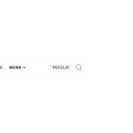
MASUK
D
MORE