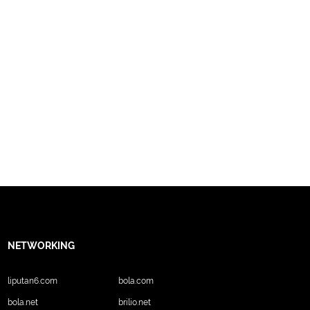
NETWORKING
liputan6.com
bola.com
bola.net
brilio.net