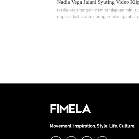
Nadia Vega Jalani Syuting Video Klip
Negara
Nadia Vega tengah mempersiapkan mini al
negara dipilih untuk pengambilan gambar 
video klip
Movement. Inspiration. Style. Life. Culture.