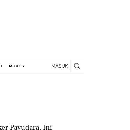
MASUK
D
MORE
ker Payudara, Ini