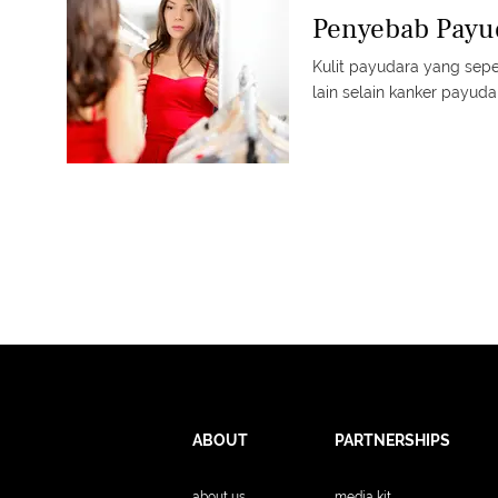
Penyebab Payud
Kulit payudara yang seper
lain selain kanker payuda
ABOUT
PARTNERSHIPS
about us
media kit