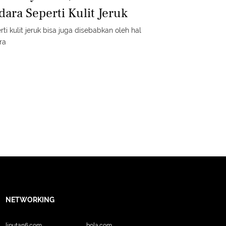
ara Seperti Kulit Jeruk
ti kulit jeruk bisa juga disebabkan oleh hal
ra
NETWORKING
liputan6.com
bola.com