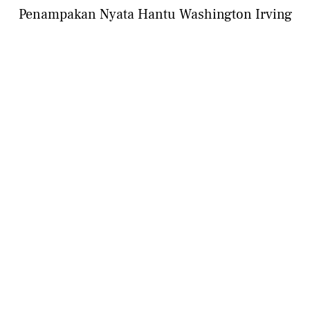
Penampakan Nyata Hantu Washington Irving
LIFESTYLE
Penampakan Nyata Hantu Jeruk Purut