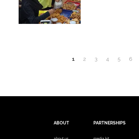
1
2
3
4
5
6
ABOUT
PARTNERSHIPS
about us
media kit