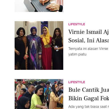
LIFESTYLE
Virnie Ismail A
Sosial, Ini Ala
Ternyata ini alasan Virni
yatim piatu
LIFESTYLE
Bule Cantik Ju
Bikin Gagal Fo
Ada yang tak biasa saat 