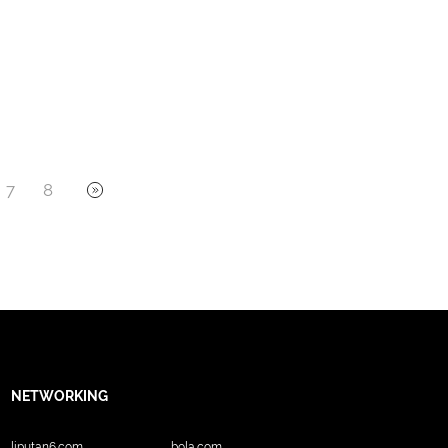
7
8
NETWORKING
liputan6.com
bola.com