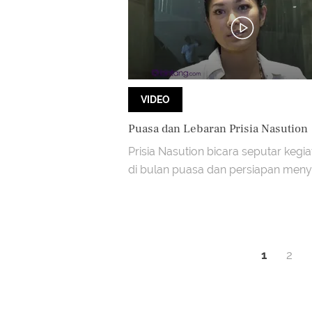
VIDEO
Puasa dan Lebaran Prisia Nasution
Prisia Nasution bicara seputar kegi
di bulan puasa dan persiapan men
Idul Fitri
1
2