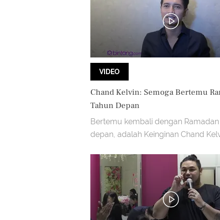
VIDEO
Chand Kelvin: Semoga Bertemu R
Tahun Depan
Bertemu kembali dengan Ramadan
depan, adalah Keinginan Chand Kelv
usai menjalani ibadah di bulan puas