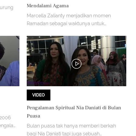
Mendalami Agama
Burung
Marcella Zalianty menjadikan momen
Ramadan sebagai waktunya untuk
mendalami agama.
VIDEO
Pengalaman Spiritual Nia Daniati di Bulan
Puasa
 2006
engalami
Bulan puasa tak hanya memberi berkah
bagi Nia Daniati tapi juga sebuah