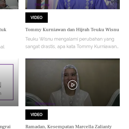
VIDEO
tuk
Tommy Kurniawan dan Hijrah Teuku Wisnu
Teuku Wisnu mengalami perubahan yang
sangat drastis, apa kata Tommy Kurniawan
al
terkait perubahan sahabatnya itu?
VIDEO
ngrai
Ramadan, Kesempatan Marcella Zalianty