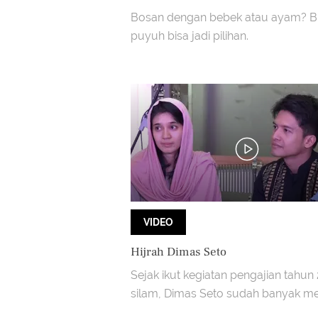
Bosan dengan bebek atau ayam? 
puyuh bisa jadi pilihan.
VIDEO
Hijrah Dimas Seto
Sejak ikut kegiatan pengajian tahun
silam, Dimas Seto sudah banyak m
banyak perubahan