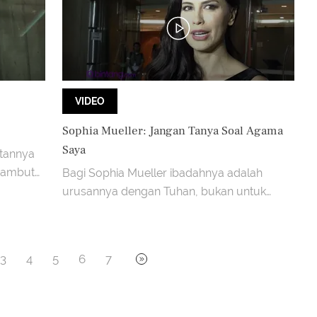
VIDEO
Sophia Mueller: Jangan Tanya Soal Agama
Saya
atannya
yambut
Bagi Sophia Mueller ibadahnya adalah
urusannya dengan Tuhan, bukan untuk
publikasi.
3
4
5
6
7