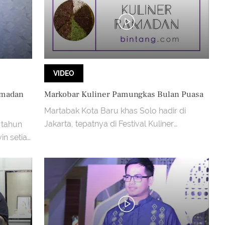
VIDEO
amadan
Markobar Kuliner Pamungkas Bulan Puasa
Martabak Kota Baru khas Solo hadir di
Jakarta, tepatnya di Festival Kuliner
 tahun
Ramadan Lapiaza Kelapa Gading.
in setiap
a.