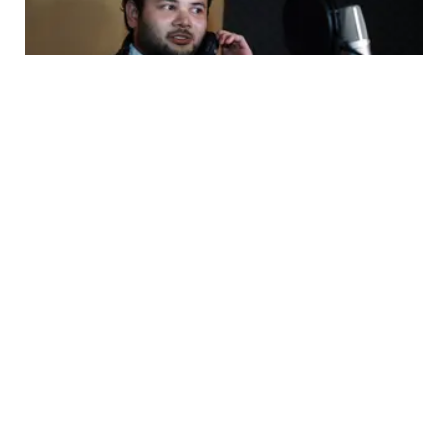
ENTERTAINMENT
Rehabilitasi, Ridho Rhoma Tunggu Hasil Lab
dari BNN