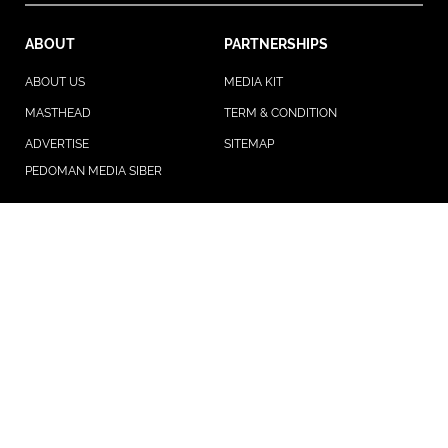
ABOUT
PARTNERSHIPS
ABOUT US
MEDIA KIT
MASTHEAD
TERM & CONDITION
ADVERTISE
SITEMAP
PEDOMAN MEDIA SIBER
NETWORKING
Liputan6.com
Bola.com
Bola.net
Brilio.net
Fimela.com
Kapanlagi.com
Merdeka.com