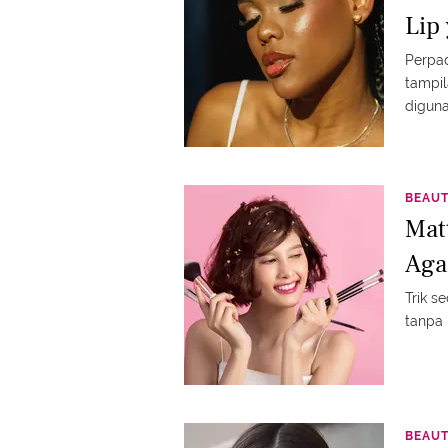
Lip
Perpad
tampil
digun
BEAU
Mat
Aga
Trik s
tanpa 
BEAU