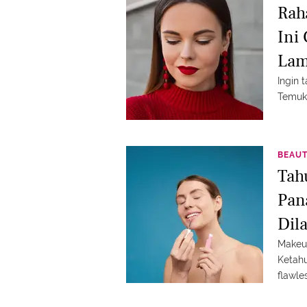
Rah
Ini
La
Ingin 
Temuka
BEAU
Tah
Pan
Dil
Makeup
Ketahu
flawle