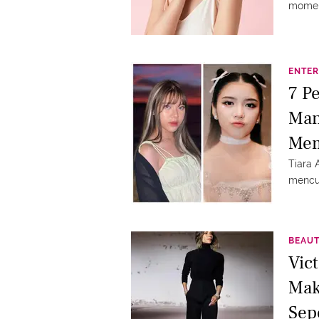
momen
ENTER
7 P
Man
Me
Tiara 
mencur
BEAU
Vic
Mak
Sep