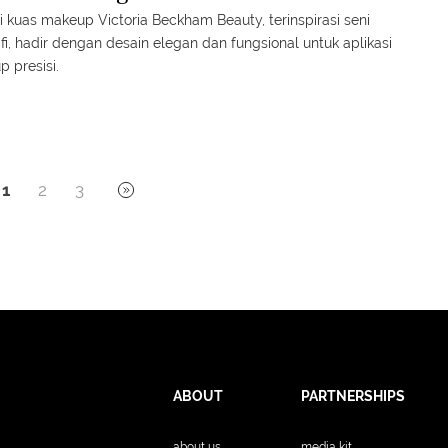
i kuas makeup Victoria Beckham Beauty, terinspirasi seni
afi, hadir dengan desain elegan dan fungsional untuk aplikasi
 presisi.
1
2
3
ABOUT
PARTNERSHIPS
about us
media kit