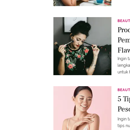
BEAU
Pro
Pem
Fla
Ingin 
lengka
untuk 
BEAU
5 T
Pes
Ingin 
tips n