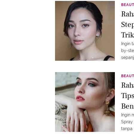
BEAU
Rah
Ste
Tri
Ingin 
by-ste
sepanj
BEAU
Rah
Tip
Ben
Ingin
Spray 
tanpa 