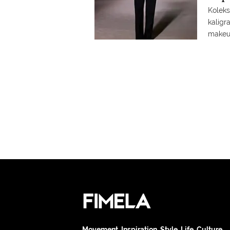
Koleks
kaligr
makeup
Movement. Inspiration. Style. Life. Culture.