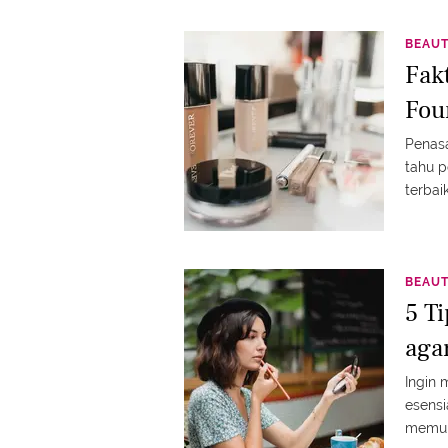
BEAU
Fak
Fou
Penasa
tahu p
terbai
BEAU
5 T
aga
Ingin 
esensi
memuk