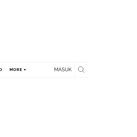
MASUK
D
MORE