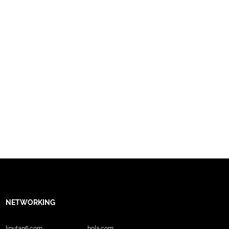
NETWORKING
liputan6.com
bola.com