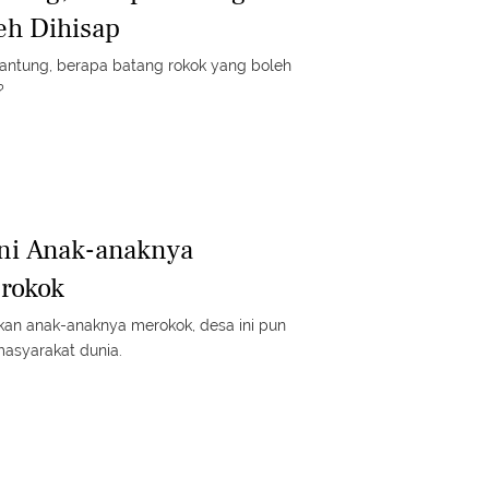
eh Dihisap
 jantung, berapa batang rokok yang boleh
?
ni Anak-anaknya
rokok
an anak-anaknya merokok, desa ini pun
masyarakat dunia.