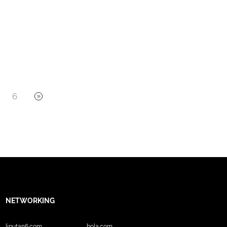
6
NETWORKING
liputan6.com
bola.com