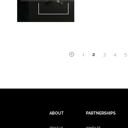
1
2
3
4
5
ABOUT
PARTNERSHIPS
about us
media kit