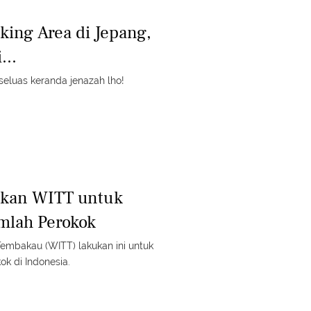
king Area di Jepang,
...
eluas keranda jenazah lho!
ukan WITT untuk
mlah Perokok
embakau (WITT) lakukan ini untuk
mengurangi jumlah perokok di Indonesia.