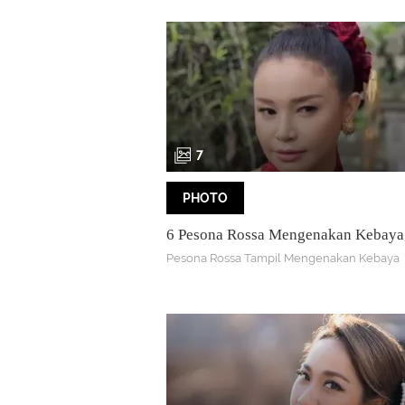
7
PHOTO
6 Pesona Rossa Mengenakan Kebaya,
Ditampilkan di Televisi China Saat I
Pesona Rossa Tampil Mengenakan Kebaya