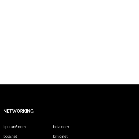
NETWORKING
liputan6.com
bola.com
bola.net
brilio.net