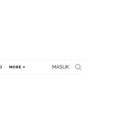
MASUK
D
MORE