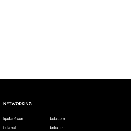
NETWORKING
liputan6.com
bola.com
bola.net
brilio.net