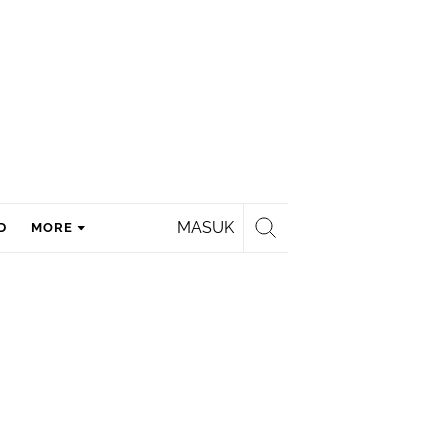
MASUK
D
MORE