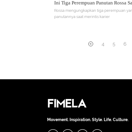
Ini Tiga Perempuan Panutan Rossa Sa
Merintis Karier
Rossa mengungkapkan tiga perempuan ya
panutannya saat merintis karier
4
5
6
Movement. Inspiration. Style. Life. Culture.