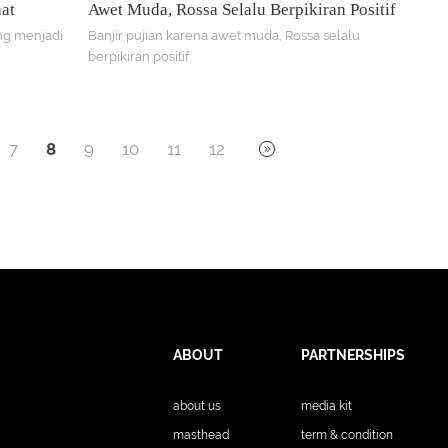
at
Awet Muda, Rossa Selalu Berpikiran Positif
ng menjadi
Banjir pujian karena awet muda, Rossa selalu
berpikiran positif
7
8
9
10
11
12
ABOUT
PARTNERSHIPS
about us
media kit
masthead
term & condition