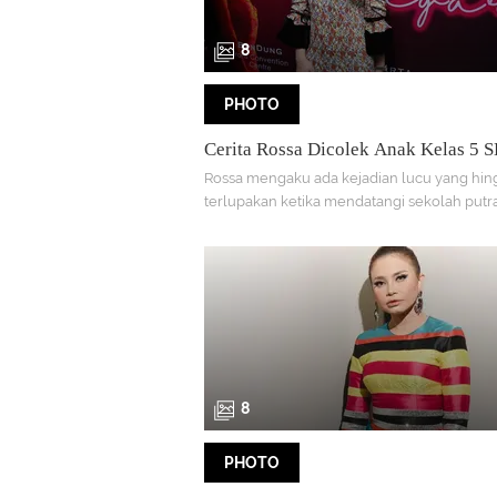
8
PHOTO
Cerita Rossa Dicolek Anak Kelas 5 
Rossa mengaku ada kejadian lucu yang hing
terlupakan ketika mendatangi sekolah putr
8
PHOTO