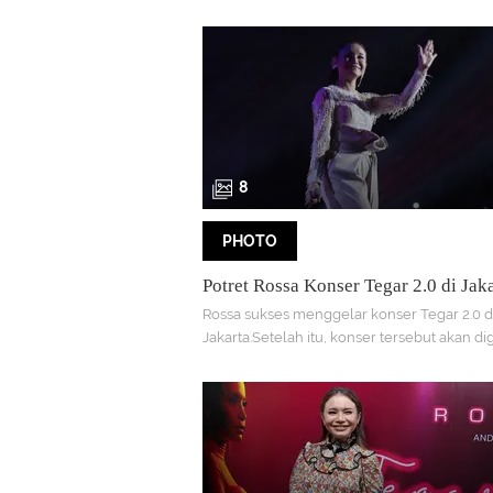
karena bayaran lebih besar dari biasanya.
8
PHOTO
Potret Rossa Konser Tegar 2.0 di Jak
Rossa sukses menggelar konser Tegar 2.0 d
Jakarta.Setelah itu, konser tersebut akan dig
Bandung, Yogayakarta dan berakhir di Sura