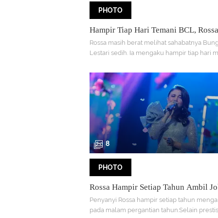
PHOTO
Hampir Tiap Hari Temani BCL, Rossa
Ngeliat Sahabat Sedih
Rossa masih berat melihat sahabatnya Bung
Lestari sedih. Ia mengaku hampir tiap hari
8
PHOTO
Rossa Hampir Setiap Tahun Ambil Jo
Malam Tahun Baru
Penyanyi Rossa hampir setiap tahun menga
pada malam pergantian tahun.Selain presti