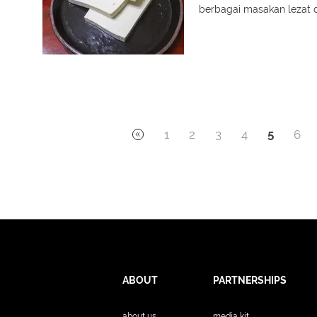
berbagai masakan lezat 
1
2
3
4
5
6
ABOUT
PARTNERSHIPS
about us
media kit