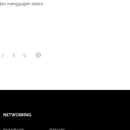
dan menggugah selera.
7
8
9
NETWORKING
liputan6.com
bola.com