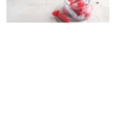
FOOD
Sejarah Madu Mongso, Camilan Manis dari
Ketan khas Jawa