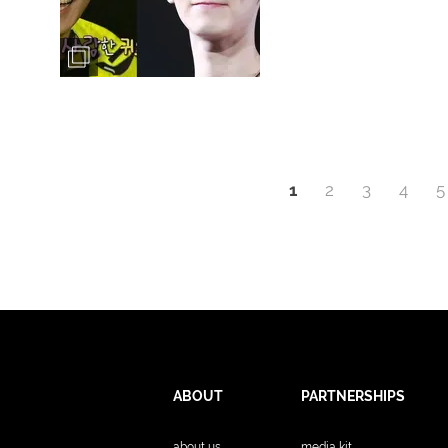
1
2
3
4
5
ABOUT
PARTNERSHIPS
about us
media kit