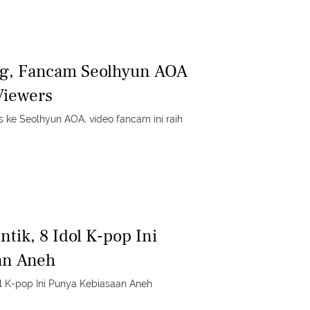
ng, Fancam Seolhyun AOA
Viewers
ke Seolhyun AOA, video fancam ini raih
tik, 8 Idol K-pop Ini
an Aneh
l K-pop Ini Punya Kebiasaan Aneh