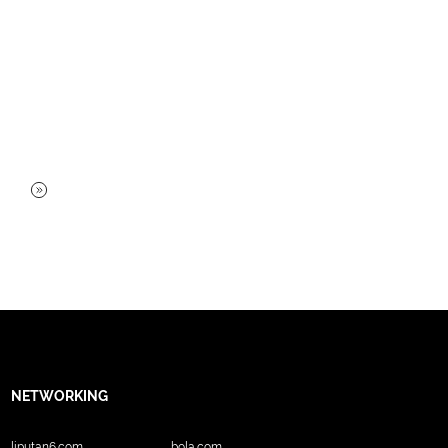
NETWORKING
liputan6.com
bola.com