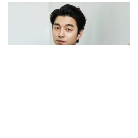
PHOTO
Gong Yoo Dinobatkan Sebagai Bintang Iklan
Terpopuler Korea Tahun 2017