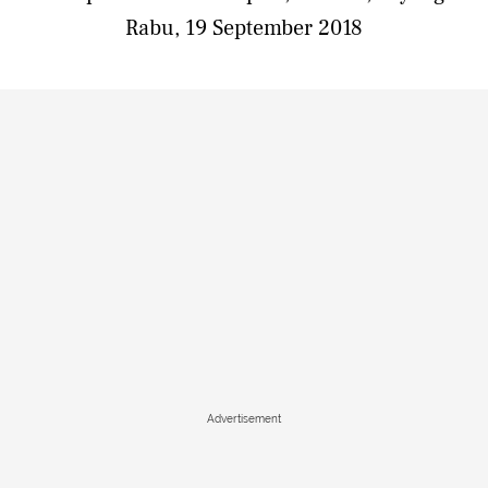
Rabu, 19 September 2018
Advertisement