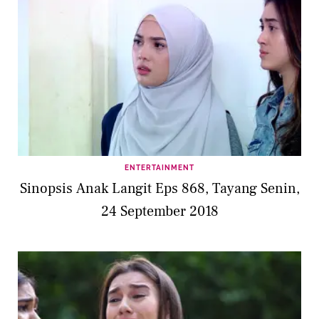
ENTERTAINMENT
Sinopsis Anak Langit Eps 868, Tayang Senin,
24 September 2018