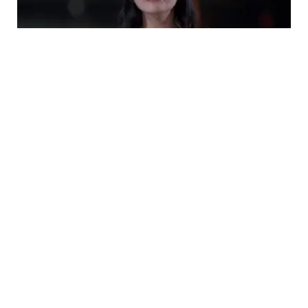
ENTERTAINMENT
Sinopsis Siapa Takut Jatuh Cinta Eps 369,
Tayang Senin, 10 September 2018