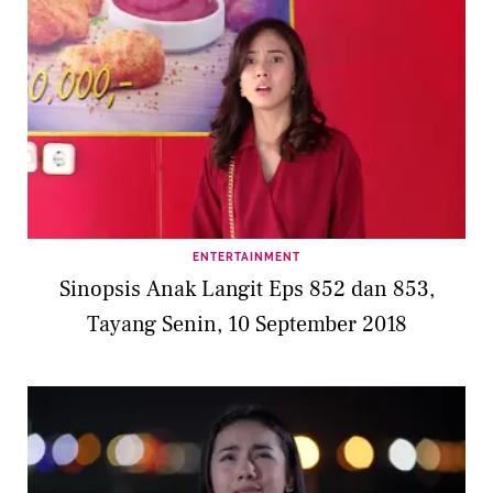
ENTERTAINMENT
Sinopsis Anak Langit Eps 852 dan 853,
Tayang Senin, 10 September 2018