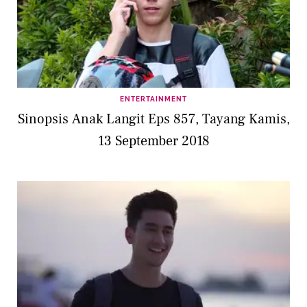
ENTERTAINMENT
Sinopsis Anak Langit Eps 857, Tayang Kamis,
13 September 2018