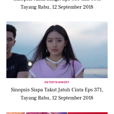
Tayang Rabu, 12 September 2018
ENTERTAINMENT
Sinopsis Siapa Takut Jatuh Cinta Eps 371,
Tayang Rabu, 12 September 2018