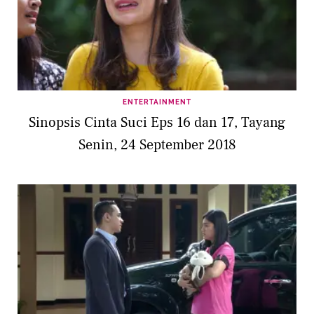
ENTERTAINMENT
Sinopsis Cinta Suci Eps 16 dan 17, Tayang
Senin, 24 September 2018