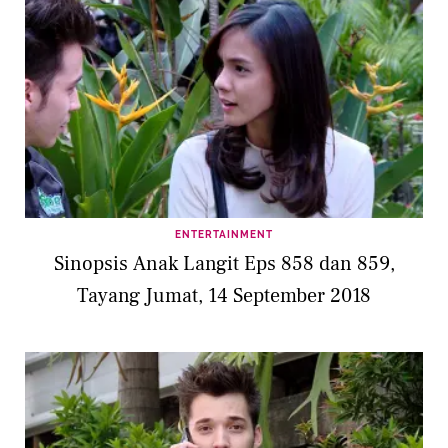
ENTERTAINMENT
Sinopsis Anak Langit Eps 858 dan 859,
Tayang Jumat, 14 September 2018