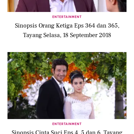
ENTERTAINMENT
Sinopsis Orang Ketiga Eps 364 dan 365,
Tayang Selasa, 18 September 2018
ENTERTAINMENT
Sinopsis Cinta Suci Eps 4, 5 dan 6, Tayang