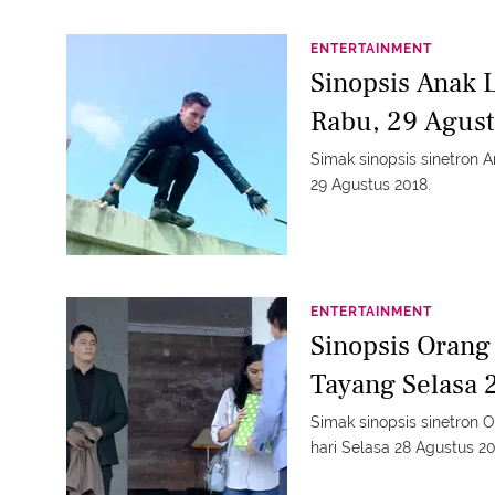
ENTERTAINMENT
Sinopsis Anak 
Rabu, 29 Agus
Simak sinopsis sinetron A
29 Agustus 2018.
ENTERTAINMENT
Sinopsis Orang
Tayang Selasa 
Simak sinopsis sinetron 
hari Selasa 28 Agustus 20