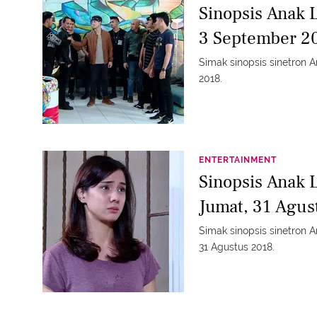
Sinopsis Anak L
3 September 2
Simak sinopsis sinetron A
2018.
ENTERTAINMENT
Sinopsis Anak 
Jumat, 31 Agus
Simak sinopsis sinetron A
31 Agustus 2018.