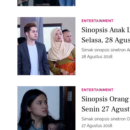
ENTERTAINMENT
Sinopsis Anak 
Selasa, 28 Agu
Simak sinopsis sinetron A
28 Agustus 2018.
ENTERTAINMENT
Sinopsis Orang
Senin 27 Agust
Simak sinopsis sinetron O
27 Agustus 2018.