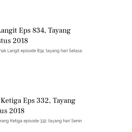
Langit Eps 834, Tayang
stus 2018
nak Langit episode 834, tayang hari Selasa,
 Ketiga Eps 332, Tayang
us 2018
rang Ketiga episode 332, tayang hari Senin