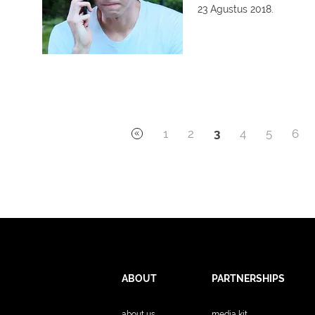
23 Agustus 2018.
1
2
3
4
5
6
ABOUT
PARTNERSHIPS
about us
media kit