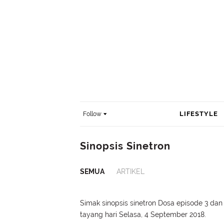
LIFESTYLE
Follow
Sinopsis Sinetron
SEMUA
ARTIKEL
Simak sinopsis sinetron Dosa episode 3 dan 
tayang hari Selasa, 4 September 2018.