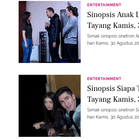
ENTERTAINMENT
Sinopsis Anak 
Tayang Kamis, 
Simak sinopsis sinetron 
hari Kamis, 30 Agustus 20
ENTERTAINMENT
Sinopsis Siapa 
Tayang Kamis, 
Simak sinopsis sinetron S
hari Kamis, 30 Agustus 20