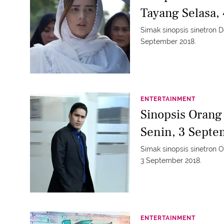
Tayang Selasa,
Simak sinopsis sinetron D
September 2018.
ENTERTAINMENT
Sinopsis Orang
Senin, 3 Septe
Simak sinopsis sinetron O
3 September 2018.
ENTERTAINMENT