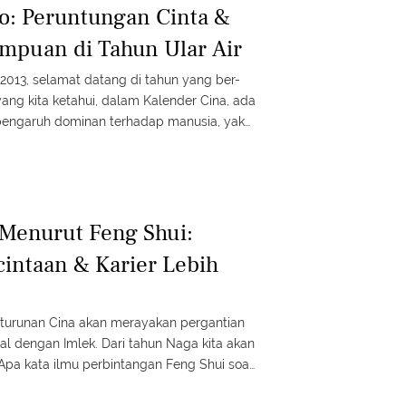
o: Peruntungan Cinta &
mpuan di Tahun Ular Air
2013, selamat datang di tahun yang ber-
 yang kita ketahui, dalam Kalender Cina, ada
pengaruh dominan terhadap manusia, yakni
n Tanah. Jika elemen ini bertemu dengan 12
rakter terhadap Shio-Shio tersebut. oleh:
 Menurut Feng Shui:
intaan & Karier Lebih
eturunan Cina akan merayakan pergantian
nal dengan Imlek. Dari tahun Naga kita akan
 Apa kata ilmu perbintangan Feng Shui soal
ahun Ular Air? Yohan Suyangga seorang