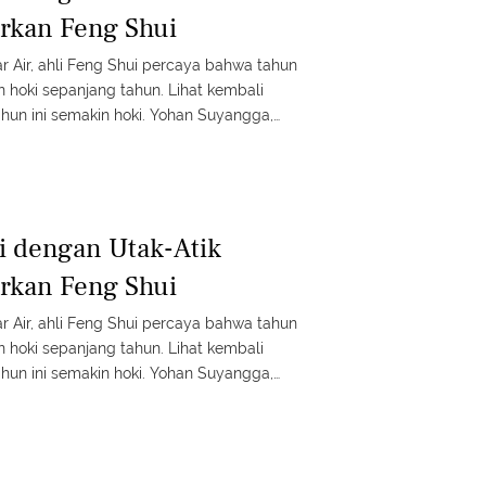
rkan Feng Shui
ar Air, ahli Feng Shui percaya bahwa tahun
n hoki sepanjang tahun. Lihat kembali
hun ini semakin hoki. Yohan Suyangga,
esia mengatakan bahwa rumah merupakan
eberuntungan pada manusia. Ada yang
k, cari tahu “penangkalnya”.
i dengan Utak-Atik
rkan Feng Shui
ar Air, ahli Feng Shui percaya bahwa tahun
n hoki sepanjang tahun. Lihat kembali
hun ini semakin hoki. Yohan Suyangga,
esia mengatakan bahwa rumah merupakan
eberuntungan pada manusia. Ada yang
k, cari tahu “penangkalnya”.