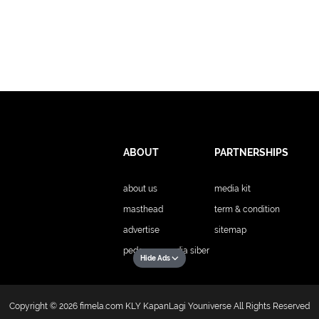
master Feng Shui Indone
Franz Indonesia, berbagi
Ular Air nanti. Seperti ap
Ular Air?
ABOUT
PARTNERSHIPS
about us
media kit
masthead
term & condition
advertise
sitemap
pedoman media siber
Hide Ads
Copyright © 2026
fimela.com
KLY KapanLagi Youniverse All Rights Reserved