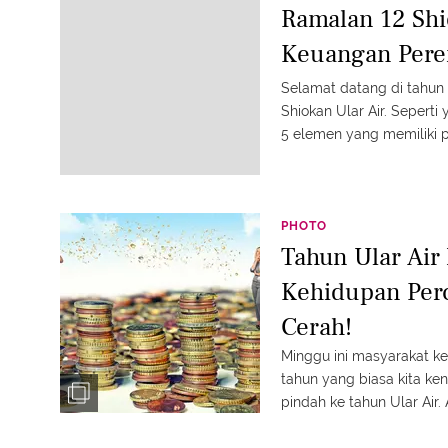
Ramalan 12 Shi
Keuangan Pere
Selamat datang di tahun 
Shiokan Ular Air. Seperti
5 elemen yang memiliki 
Logam, Air, Kayu, Api, da
Shio, akan memberikan ka
Dina Mariza
PHOTO
Tahun Ular Air
Kehidupan Perc
Cerah!
Minggu ini masyarakat k
tahun yang biasa kita ke
pindah ke tahun Ular Air.
perkiraan kehidupan di t