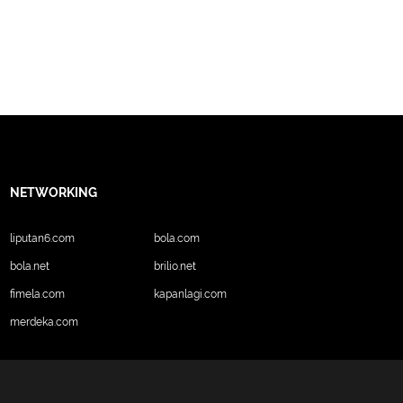
sia dalam sebuah talkshow yang diadakan
 peneropongan tentang prediksi di tahun
a keuangan, percintaan, dan karir di tahun
NETWORKING
liputan6.com
bola.com
bola.net
brilio.net
fimela.com
kapanlagi.com
merdeka.com