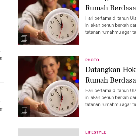
Rumah Berdasa
Hari pertama di tahun Ul
ini akan penuh berkah da
tatanan rumahmu agar ta
Master Feng Shui Indon
sumber yang membawa k
k-
salah dengan rumahmu? Yu
ng
PHOTO
Datangkan Hok
Rumah Berdasa
Hari pertama di tahun Ul
ini akan penuh berkah da
k-
tatanan rumahmu agar ta
ng
Master Feng Shui Indon
sumber yang membawa k
salah dengan rumahmu? Yu
LIFESTYLE