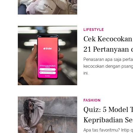
LIFESTYLE
Cek Kecocokan
21 Pertanyaan 
Penasaran apa saja pert
kecocokan dengan psanga
ini.
FASHION
Quiz: 5 Model 
Kepribadian S
Apa tas favoritmu? Intip 