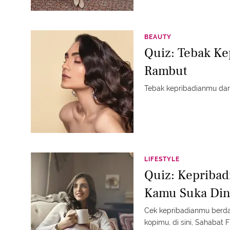
BEAUTY
Quiz: Tebak Ke
Rambut
Tebak kepribadianmu dari
LIFESTYLE
Quiz: Kepribadi
Kamu Suka Din
Cek kepribadianmu berd
kopimu, di sini, Sahabat 