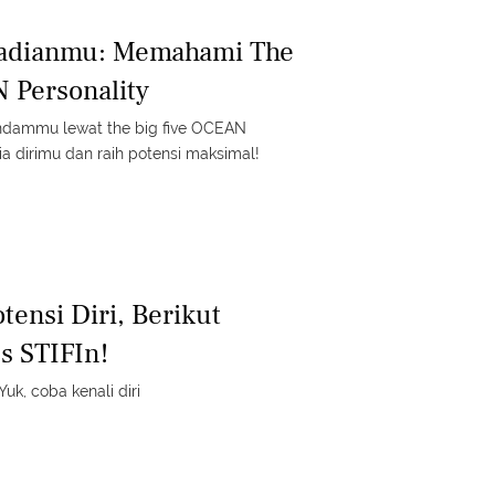
badianmu: Memahami The
 Personality
ndammu lewat the big five OCEAN
ia dirimu dan raih potensi maksimal!
tensi Diri, Berikut
s STIFIn!
uk, coba kenali diri