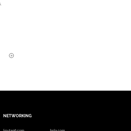
.
NETWORKING
liputan6.com
bola.com