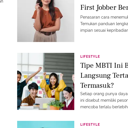
an
First Jobber B
Penasaran cara menemukan
Temukan panduan lengka
impian sesuai kepribadia
LIFESTYLE
Tipe MBTI Ini 
Langsung Tert
Termasuk?
Setiap orang punya daya 
ini disebut memiliki peso
mencoba terlalu berlebih
LIFESTYLE