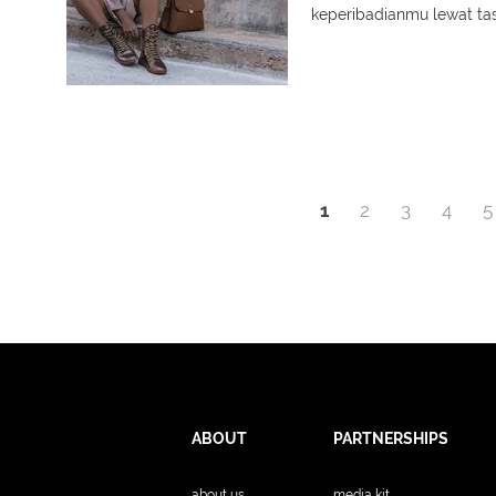
keperibadianmu lewat tas
1
2
3
4
5
ABOUT
PARTNERSHIPS
about us
media kit