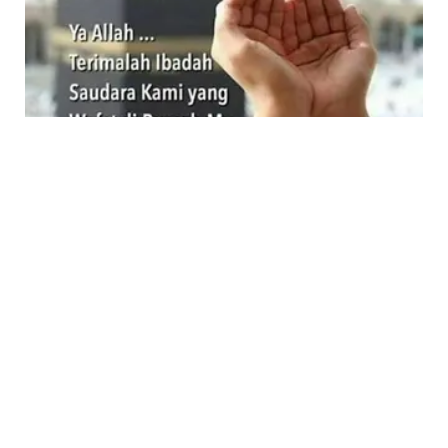
LIFESTYLE
Berkabung, Hashtag #PrayforMina Penuhi
Berbagai Media Sosial