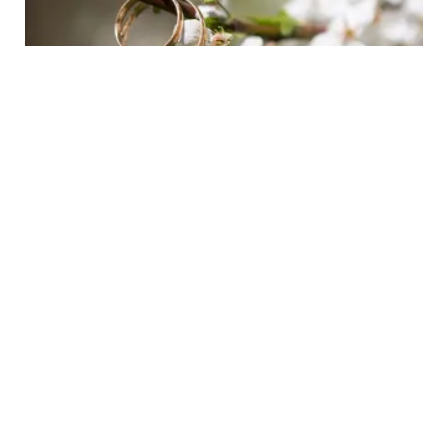
RELATIONSHIP
5 Ide Pertunangan yang Unik untuk
Rangkaian Pernikahan Impian