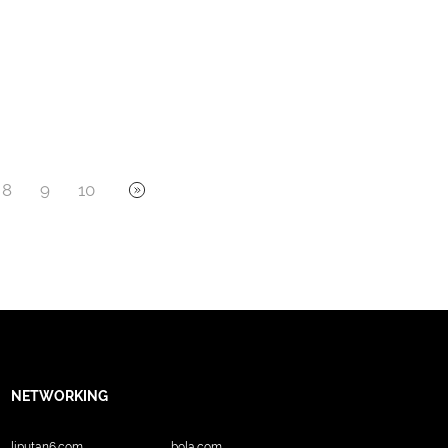
8
9
10
NETWORKING
liputan6.com
bola.com