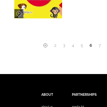
2
3
4
5
6
7
ABOUT
PARTNERSHIPS
about us
media kit