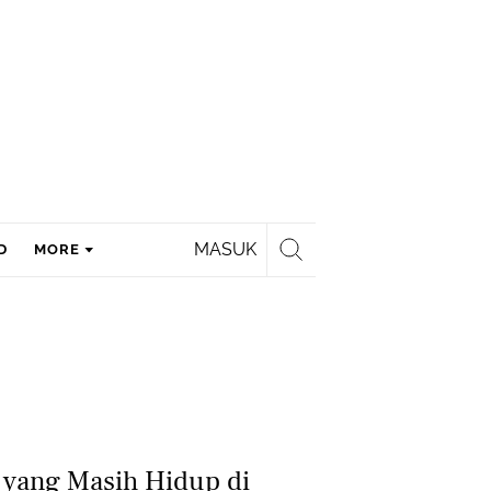
MASUK
D
MORE
 yang Masih Hidup di