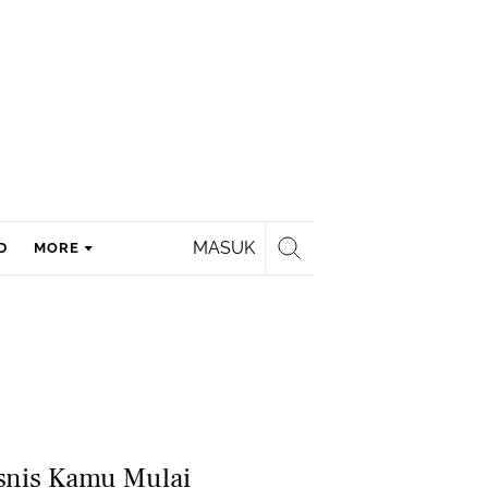
MASUK
D
MORE
snis Kamu Mulai