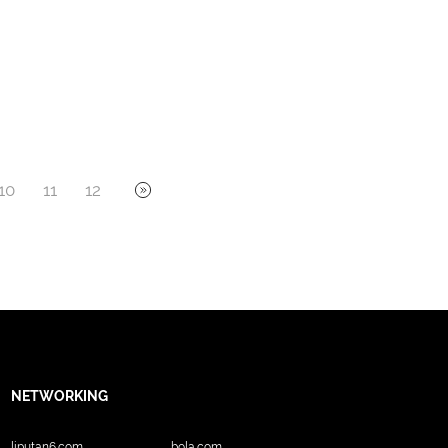
10
11
12
NETWORKING
liputan6.com
bola.com