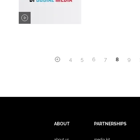
4
5
6
7
8
9
ABOUT
PARTNERSHIPS
about us
media kit