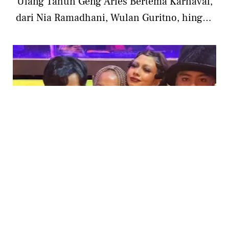
Ulang Tahun Geng Aries Bertema Karnaval,
dari Nia Ramadhani, Wulan Guritno, hingga
Aurel Hermansyah
PHOTO
6 Potret Detail Gaya Geng Aries di Aries Party
4.0, Yuki Kato, Vidi Aldiano, Ranggaz
Laksmana, dan BCL Bak Tim Sirkus